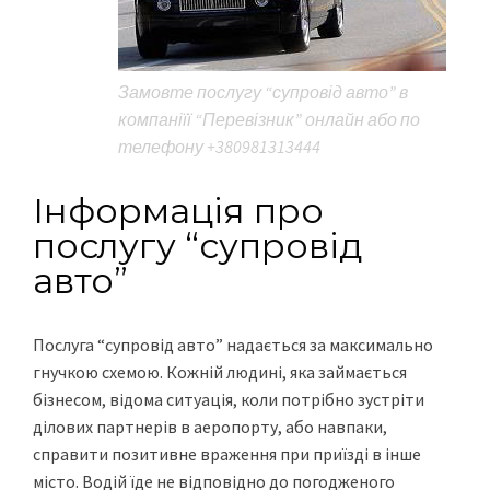
Замовте послугу “супровід авто” в
компаніїї “Перевізник” онлайн або по
телефону +380981313444
Інформація про
послугу “супровід
авто”
Послуга “супровід авто” надається за максимально
гнучкою схемою. Кожній людині, яка займається
бізнесом, відома ситуація, коли потрібно зустріти
ділових партнерів в аеропорту, або навпаки,
справити позитивне враження при приїзді в інше
місто. Водій їде не відповідно до погодженого