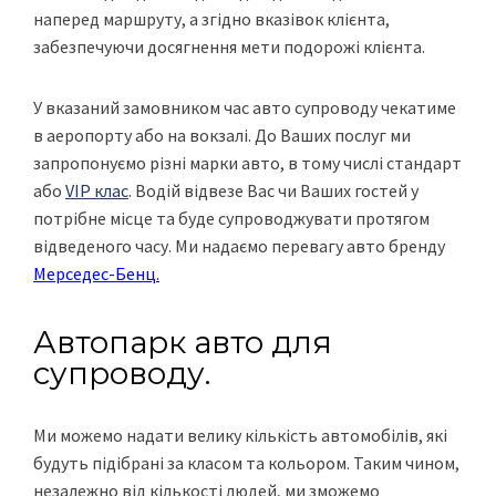
наперед маршруту, а згідно вказівок клієнта,
забезпечуючи досягнення мети подорожі клієнта.
У вказаний замовником час авто супроводу чекатиме
в аеропорту або на вокзалі. До Ваших послуг ми
запропонуємо різні марки авто, в тому числі стандарт
або
VIP клас
. Водій відвезе Вас чи Ваших гостей у
потрібне місце та буде супроводжувати протягом
відведеного часу. Ми надаємо перевагу авто бренду
Мерседес-Бенц.
Автопарк авто для
супроводу.
Ми можемо надати велику кількість автомобілів, які
будуть підібрані за класом та кольором. Таким чином,
незалежно від кількості людей, ми зможемо