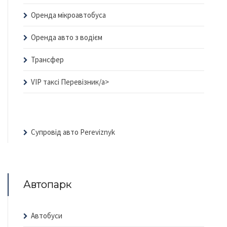
Оренда мікроавтобуса
Оренда авто з водієм
Трансфер
VIP таксі Перевізник/a>
Супровід авто Pereviznyk
Автопарк
Автобуси