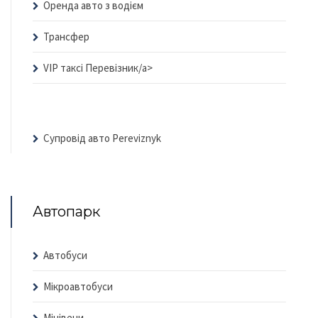
Оренда авто з водієм
Трансфер
VIP таксі Перевізник/a>
Супровід авто Pereviznyk
Автопарк
Автобуси
Мікроавтобуси
Мінівени