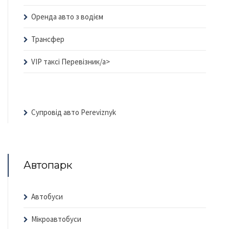
Оренда авто з водієм
Трансфер
VIP таксі Перевізник/a>
Супровід авто Pereviznyk
Автопарк
Автобуси
Мікроавтобуси