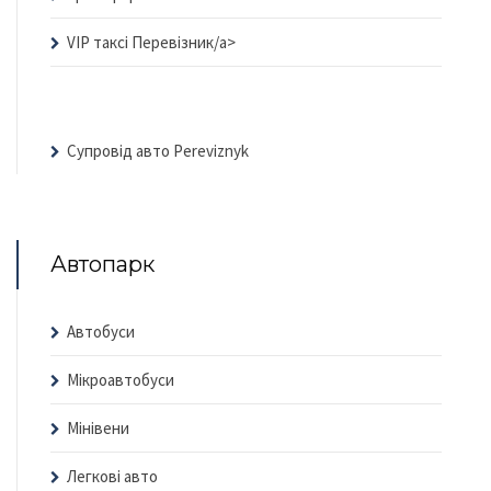
VIP таксі Перевізник/a>
Супровід авто Pereviznyk
Автопарк
Автобуси
Мікроавтобуси
Мінівени
Легкові авто