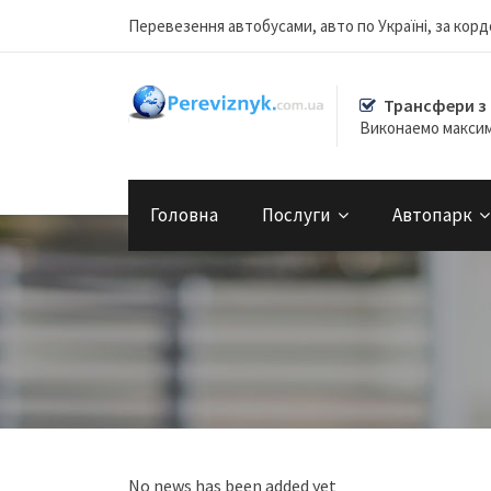
Перевезення автобусами, авто по Україні, за кордо
Трансфери з
Виконаемо макси
Головна
Послуги
Автопарк
No news has been added yet