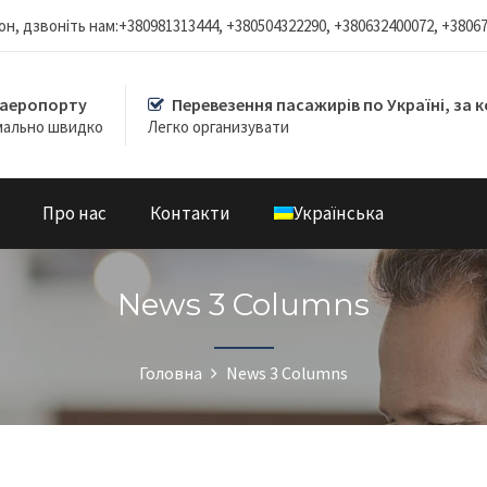
н, дзвоніть нам:+380981313444, +380504322290, +380632400072, +3806
 аеропорту
Перевезення пасажирів по Україні, за 
мально швидко
Легко организувати
Про нас
Контакти
Українська
News 3 Columns
Головна
News 3 Columns