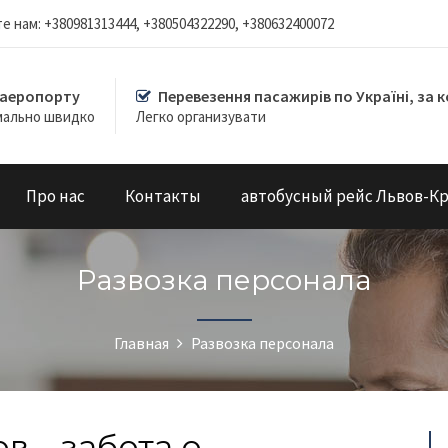
е нам: +380981313444, +380504322290, +380632400072
 аеропорту
Перевезення пасажирів по Україні, за 
мально швидко
Легко организувати
Про нас
Контакты
автобусный рейс Львов-К
Развозка персонала
Главная
Развозка персонала
в – забота о